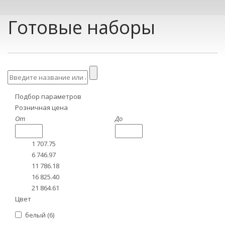
Готовые наборы
Подбор параметров
Розничная цена
От
До
1 707.75
6 746.97
11 786.18
16 825.40
21 864.61
Цвет
белый (
6
)