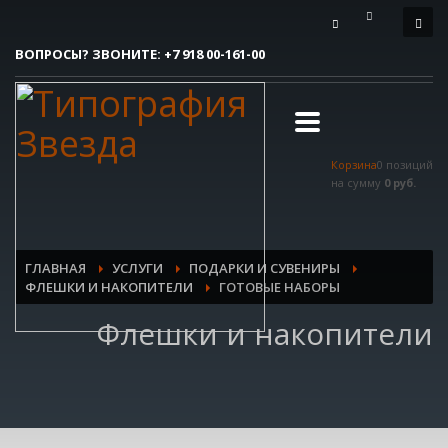
Как сделать заказ
ВОПРОСЫ? ЗВОНИТЕ:
+7 918 00-161-00
1
Вы делаете заявку.
2
Согласовываем макет.
3
Получаете готовый заказ!
Корзина
0 позиций
Все очень просто, но если возникли вопросы, пишите нам на
на сумму
0 руб.
tereshnko-pavel@yandex.ru
или звоните по контактым номерам.
РЕЖИМ РАБОТЫ
ГЛАВНАЯ
УСЛУГИ
ПОДАРКИ И СУВЕНИРЫ
Пн.-Пт. 9:00 - 18:00
ФЛЕШКИ И НАКОПИТЕЛИ
ГОТОВЫЕ НАБОРЫ
Сб.-Вс. мы отдыхаем!
Флешки и накопители