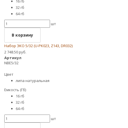
16 гб
32 гб
64 гб
шт
В корзину
Набор ЭКО 5/32 (U-PK023, Z143, DR032)
2 748.50 руб.
Артикул
NBE5/32
Цвет
липа натуральная
Емкость (Гб)
16 гб
32 гб
64 гб
шт