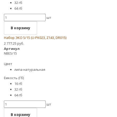
32 гб
64 гб
шт
В корзину
Набор ЭКО 5/15 (U-PK023, Z143, DR015)
2 777.25 руб.
Артикул
NBE5/15
Цвет
липа натуральная
Емкость (Гб)
16 гб
32 гб
64 гб
шт
В корзину