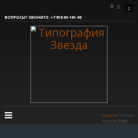
Как сделать заказ
ВОПРОСЫ? ЗВОНИТЕ:
+7 918 00-161-00
1
Вы делаете заявку.
2
Согласовываем макет.
3
Получаете готовый заказ!
Все очень просто, но если возникли вопросы, пишите нам на
tereshnko-pavel@yandex.ru
или звоните по контактым номерам.
РЕЖИМ РАБОТЫ
Пн.-Пт. 9:00 - 18:00
Сб.-Вс. мы отдыхаем!
Корзина
0 позиций
на сумму
0 руб.