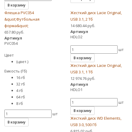
В корзину
Флешка PVC054
Жесткий диск Lacie Original,
&quot;Футбольная
USB 3.1, 2 Тб
форма&quot;
14 680.44 руб.
Артикул
657.80 руб.
HDLO2
Артикул
PVC054
шт
Цвет
В корзину
(цвет.)
Жесткий диск Lacie Original,
Емкость (Гб)
USB 3.1, 1 Тб
16 гб
12 974.76 руб.
32 гб
Артикул
HDLO1
4 гб
64 гб
шт
8 гб
В корзину
шт
Жесткий диск WD Elements,
В корзину
USB 3.0, 500 Гб
6 815.02 руб.