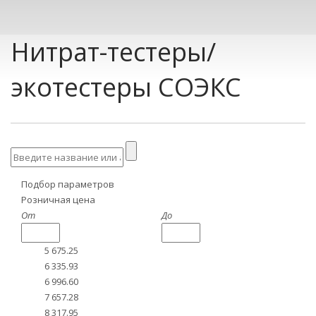
Нитрат-тестеры/
экотестеры СОЭКС
Подбор параметров
Розничная цена
От
До
5 675.25
6 335.93
6 996.60
7 657.28
8 317.95