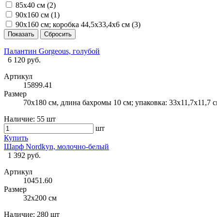
85х40 см (
2
)
90х160 см (
1
)
90х160 см; коробка 44,5х33,4х6 см (
3
)
Палантин Gorgeous, голубой
6 120 руб.
Артикул
15899.41
Размер
70х180 см, длина бахромы 10 см; упаковка: 33х11,7х11,7 
Наличие:
55 шт
шт
Купить
Шарф Nordkyn, молочно-белый
1 392 руб.
Артикул
10451.60
Размер
32х200 см
Наличие:
280 шт