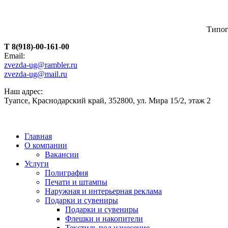
Типог
T 8(918)-00-161-00
Email:
zvezda-ug@rambler.ru
zvezda-ug@mail.ru
Наш адрес:
Туапсе, Краснодарский край, 352800, ул. Мира 15/2, этаж 2
Главная
О компании
Вакансии
Услуги
Полиграфия
Печати и штампы
Наружная и интерьерная реклама
Подарки и сувениры
Подарки и сувениры
Флешки и накопители
Текстиль под нанесение