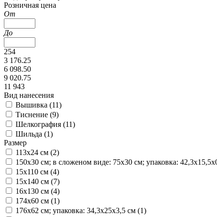
Розничная цена
От
До
254
3 176.25
6 098.50
9 020.75
11 943
Вид нанесения
Вышивка (
11
)
Тиснение (
9
)
Шелкография (
11
)
Шильда (
1
)
Размер
113х24 см (
2
)
150х30 см; в сложеном виде: 75х30 см; упаковка: 42,3х15,5х0
15х110 см (
4
)
15х140 см (
7
)
16х130 см (
4
)
174x60 см (
1
)
176х62 см; упаковка: 34,3х25х3,5 см (
1
)