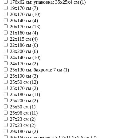
176х62 см; упаковка: 35x25x4 см (
1
)
19х170 см (
7
)
20x170 см (
10
)
20х140 см (
4
)
20х170 см (
13
)
21x160 см (
4
)
22х115 см (
4
)
22х186 см (
6
)
23х200 см (
6
)
24х140 см (
10
)
24х170 см (
2
)
25x130 см, бахрома: 7 см (
1
)
25x190 см (
3
)
25x50 см (
12
)
25х170 см (
2
)
25х180 см (
11
)
25х200 см (
2
)
25х50 см (
1
)
25х96 см (
11
)
27x23 см (
2
)
27х23 см (
2
)
29х180 см (
2
)
30x160 см; упаковка: 32,7x11,5x5,6 см (
2
)