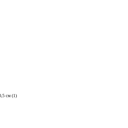
,5 см (
1
)