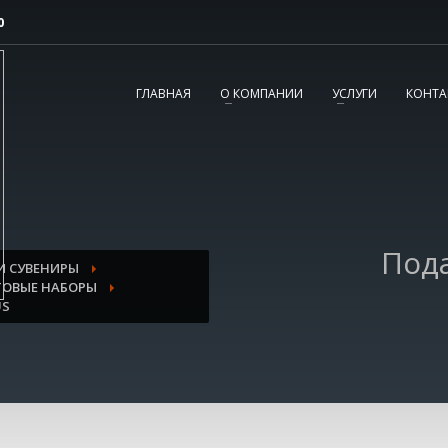
0
2
3
Согласовываем макет.
Получаете готовый
ГЛАВНАЯ
О КОМПАНИИ
УСЛУГИ
КОНТА
заказ!
вопросы, пишите нам на
tereshnko-pavel@yandex.ru
или звоните по
Под
И СУВЕНИРЫ
ТОВЫЕ НАБОРЫ
US