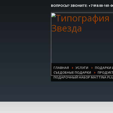
ВОПРОСЫ? ЗВОНИТЕ:
+7 918 00-161-0
Как сделать заказ
1
Вы делаете заявку.
Все очень просто, но если возникли 
контактым номерам.
ГЛАВНАЯ
УСЛУГИ
ПОДАРКИ 
СЪЕДОБНЫЕ ПОДАРКИ
ПРОДУК
ПОДАРОЧНЫЙ НАБОР MATTINA PL