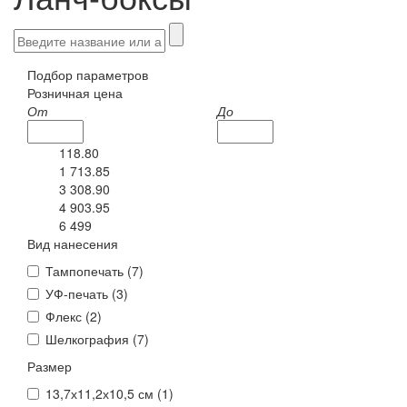
Подбор параметров
Розничная цена
От
До
118.80
1 713.85
3 308.90
4 903.95
6 499
Вид нанесения
Тампопечать (
7
)
УФ-печать (
3
)
Флекс (
2
)
Шелкография (
7
)
Размер
13,7х11,2х10,5 см (
1
)