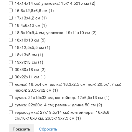
14х14х14 см; упаковка: 15x14,5x15 см (
2
)
16,6x12,8x6,6 см (
1
)
17x13x4,2 см (
1
)
18,4х6х12 см (
1
)
18,5x10x9,4 см; упаковка: 19x11x10 см (
2
)
18x10x10 см (
5
)
18х12,5х5,5 см (
1
)
18х13х5 cм (
1
)
19x7x13 см (
1
)
30x30x18 см (
2
)
30х22х11 см (
1
)
ложка: 18,5х4 см, вилка: 18,3х2,5 см, нож: 20,5х1,7 см;
чехол: 23,5х7х2 см (
1
)
сумка: 21х15х33 см; контейнер: 17х6,5х13 см (
1
)
сумка: 22х20х14 см; ремень: длина 50 см (
2
)
термосумка: 27х19,5х14 см; контейнеры: 16х8х6
см,16х16х6 см, 26,5х19х7,5 см (
1
)