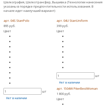
Шелкография, Шелкотрансфер, Вышивка (Технологии нанесения
указаны в порядке предпочтительности использования. В
начале идет наилучший вариант)
арт. 04S StanPolo
арт. 04U StanUniform
895 руб.
399 руб.
Цвет
Цвет
шт
Нет в наличии
арт. 1504W PiterBestWoman
шт
1 800 руб.
Нет в наличии
Цвет