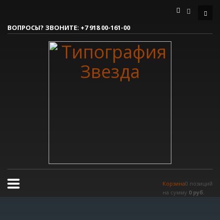
Как сделать заказ
ВОПРОСЫ? ЗВОНИТЕ:
+7 918 00-161-00
1
Вы делаете заявку.
2
Согласовываем макет.
3
Получаете готовый заказ!
Все очень просто, но если возникли вопросы, пишите нам на
tereshnko-pavel@yandex.ru
или звоните по контактым номерам.
РЕЖИМ РАБОТЫ
Пн.-Пт. 9:00 - 18:00
Сб.-Вс. мы отдыхаем!
Корзина
0 позиций
на сумму
0 руб.