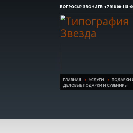
ВОПРОСЫ? ЗВОНИТЕ:
+7 918 00-161-0
Как сделать заказ
1
Вы делаете заявку.
Все очень просто, но если возникли 
контактым номерам.
ГЛАВНАЯ
УСЛУГИ
ПОДАРКИ 
ДЕЛОВЫЕ ПОДАРКИ И СУВЕНИРЫ