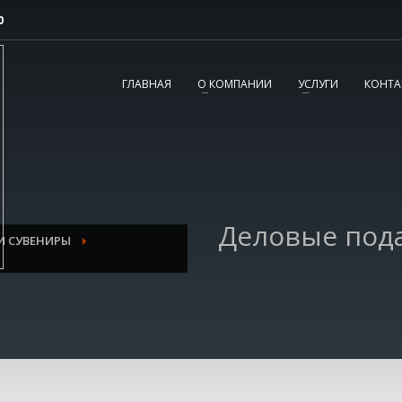
0
2
3
Согласовываем макет.
Получаете готовый
ГЛАВНАЯ
О КОМПАНИИ
УСЛУГИ
КОНТА
заказ!
вопросы, пишите нам на
tereshnko-pavel@yandex.ru
или звоните по
Деловые под
И СУВЕНИРЫ