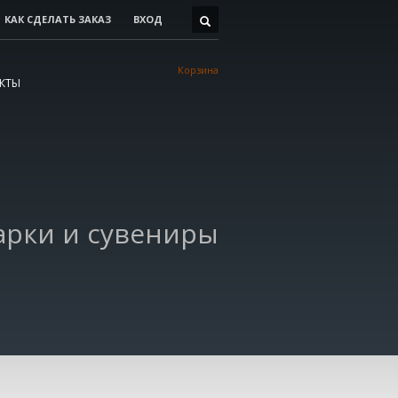
КАК СДЕЛАТЬ ЗАКАЗ
ВХОД
РЕЖИМ РАБОТЫ
Пн.-Пт. 9:00 - 18:00
Корзина
Сб.-Вс. мы отдыхаем!
КТЫ
арки и сувениры