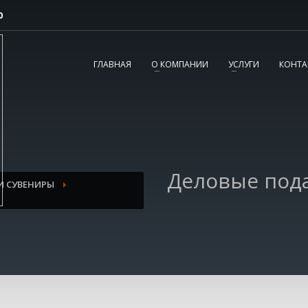
0
2
3
Согласовываем макет.
Получаете готовый
ГЛАВНАЯ
О КОМПАНИИ
УСЛУГИ
КОНТА
заказ!
вопросы, пишите нам на
tereshnko-pavel@yandex.ru
или звоните по
Деловые под
И СУВЕНИРЫ