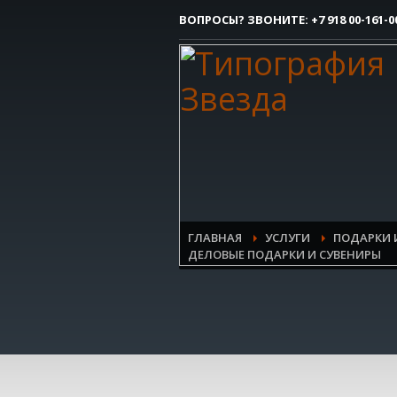
ВОПРОСЫ? ЗВОНИТЕ:
+7 918 00-161-0
Как сделать заказ
1
Вы делаете заявку.
Все очень просто, но если возникли 
контактым номерам.
ГЛАВНАЯ
УСЛУГИ
ПОДАРКИ 
ДЕЛОВЫЕ ПОДАРКИ И СУВЕНИРЫ