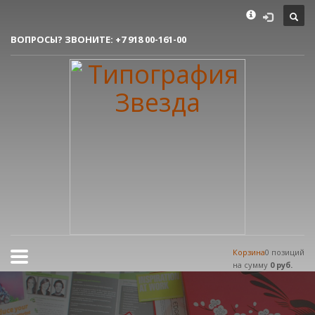
Как сделать заказ
ВОПРОСЫ? ЗВОНИТЕ:
+7 918 00-161-00
1
Вы делаете заявку.
2
Согласовываем макет.
3
Получаете готовый заказ!
Все очень просто, но если возникли вопросы, пишите нам на
tereshnko-pavel@yandex.ru
или звоните по контактым номерам.
РЕЖИМ РАБОТЫ
Пн.-Пт. 9:00 - 18:00
Сб.-Вс. мы отдыхаем!
Корзина
0 позиций
на сумму
0 руб.