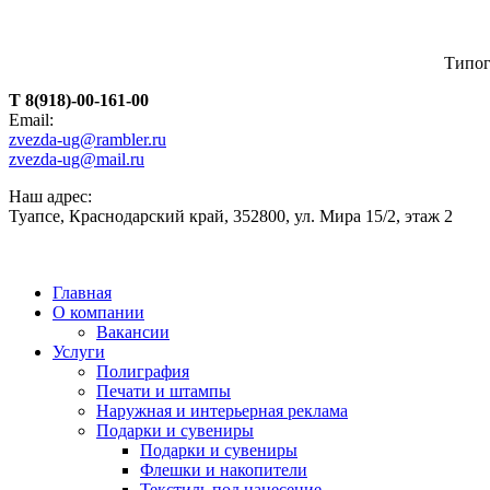
Типог
T 8(918)-00-161-00
Email:
zvezda-ug@rambler.ru
zvezda-ug@mail.ru
Наш адрес:
Туапсе, Краснодарский край, 352800, ул. Мира 15/2, этаж 2
Главная
О компании
Вакансии
Услуги
Полиграфия
Печати и штампы
Наружная и интерьерная реклама
Подарки и сувениры
Подарки и сувениры
Флешки и накопители
Текстиль под нанесение