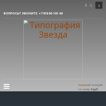
Как сделать заказ
ВОПРОСЫ? ЗВОНИТЕ:
+7 918 00-161-00
1
Вы делаете заявку.
2
Согласовываем макет.
3
Получаете готовый заказ!
Все очень просто, но если возникли вопросы, пишите нам на
tereshnko-pavel@yandex.ru
или звоните по контактым номерам.
РЕЖИМ РАБОТЫ
Пн.-Пт. 9:00 - 18:00
Сб.-Вс. мы отдыхаем!
Корзина
0 позиций
на сумму
0 руб.