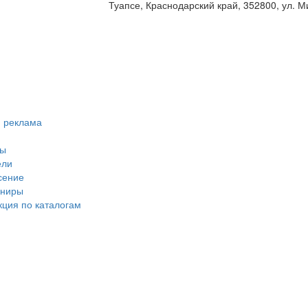
Туапсе, Краснодарский край, 352800, ул. Ми
я реклама
ры
ели
сение
ениры
ция по каталогам