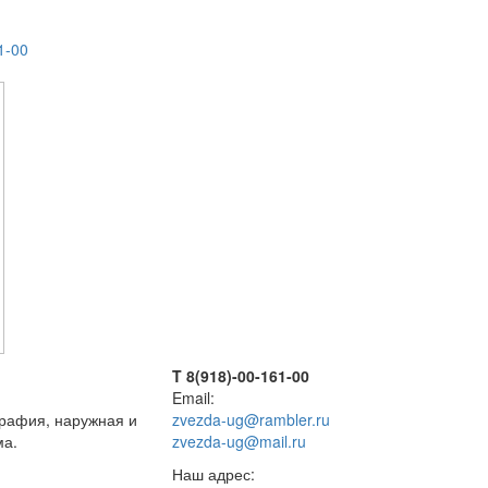
1-00
T 8(918)-00-161-00
Email:
графия, наружная и
zvezda-ug@rambler.ru
ма.
zvezda-ug@mail.ru
Наш адрес: