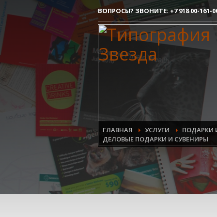
ВОПРОСЫ? ЗВОНИТЕ:
+7 918 00-161-0
Как сделать заказ
1
Вы делаете заявку.
Все очень просто, но если возникли 
контактым номерам.
ГЛАВНАЯ
УСЛУГИ
ПОДАРКИ 
ДЕЛОВЫЕ ПОДАРКИ И СУВЕНИРЫ