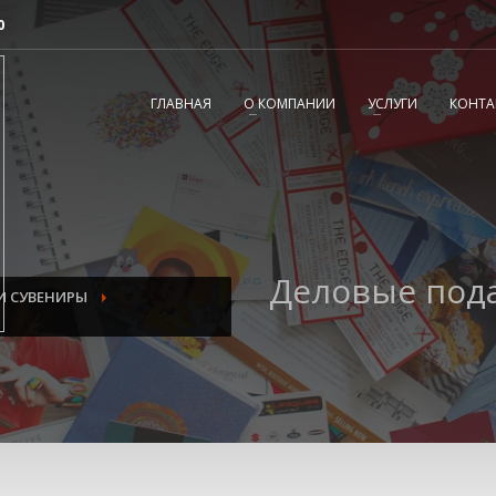
0
2
3
Согласовываем макет.
Получаете готовый
ГЛАВНАЯ
О КОМПАНИИ
УСЛУГИ
КОНТА
заказ!
вопросы, пишите нам на
tereshnko-pavel@yandex.ru
или звоните по
Деловые под
И СУВЕНИРЫ