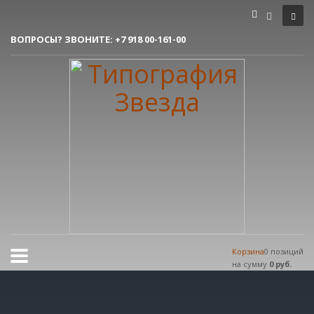
Как сделать заказ
ВОПРОСЫ? ЗВОНИТЕ:
+7 918 00-161-00
1
Вы делаете заявку.
2
Согласовываем макет.
3
Получаете готовый заказ!
Все очень просто, но если возникли вопросы, пишите нам на
tereshnko-pavel@yandex.ru
или звоните по контактым номерам.
РЕЖИМ РАБОТЫ
Пн.-Пт. 9:00 - 18:00
Сб.-Вс. мы отдыхаем!
Корзина
0 позиций
на сумму
0 руб.