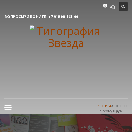
Как сделать заказ
ВОПРОСЫ? ЗВОНИТЕ:
+7 918 00-161-00
1
Вы делаете заявку.
2
Согласовываем макет.
3
Получаете готовый заказ!
Все очень просто, но если возникли вопросы, пишите нам на
tereshnko-pavel@yandex.ru
или звоните по контактым номерам.
РЕЖИМ РАБОТЫ
Пн.-Пт. 9:00 - 18:00
Сб.-Вс. мы отдыхаем!
Корзина
0 позиций
на сумму
0 руб.