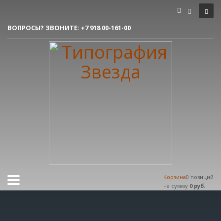
Как сделать заказ
ВОПРОСЫ? ЗВОНИТЕ:
+7 918 00-161-00
1
Вы делаете заявку.
2
Согласовываем макет.
3
Получаете готовый заказ!
Все очень просто, но если возникли вопросы, пишите нам на
tereshnko-pavel@yandex.ru
или звоните по контактым номерам.
РЕЖИМ РАБОТЫ
Пн.-Пт. 9:00 - 18:00
Сб.-Вс. мы отдыхаем!
Корзина
0 позиций
на сумму
0 руб.