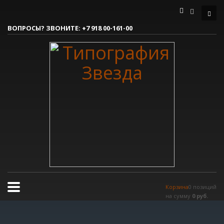
Как сделать заказ
ВОПРОСЫ? ЗВОНИТЕ:
+7 918 00-161-00
1
Вы делаете заявку.
2
Согласовываем макет.
3
Получаете готовый заказ!
Все очень просто, но если возникли вопросы, пишите нам на
tereshnko-pavel@yandex.ru
или звоните по контактым номерам.
РЕЖИМ РАБОТЫ
Пн.-Пт. 9:00 - 18:00
Сб.-Вс. мы отдыхаем!
Корзина
0 позиций
на сумму
0 руб.