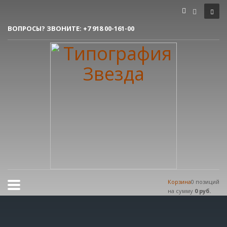
Как сделать заказ
ВОПРОСЫ? ЗВОНИТЕ:
+7 918 00-161-00
1
Вы делаете заявку.
2
Согласовываем макет.
3
Получаете готовый заказ!
Все очень просто, но если возникли вопросы, пишите нам на
tereshnko-pavel@yandex.ru
или звоните по контактым номерам.
РЕЖИМ РАБОТЫ
Пн.-Пт. 9:00 - 18:00
Сб.-Вс. мы отдыхаем!
Корзина
0 позиций
на сумму
0 руб.