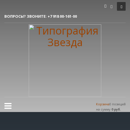
Как сделать заказ
ВОПРОСЫ? ЗВОНИТЕ:
+7 918 00-161-00
1
Вы делаете заявку.
2
Согласовываем макет.
3
Получаете готовый заказ!
Все очень просто, но если возникли вопросы, пишите нам на
tereshnko-pavel@yandex.ru
или звоните по контактым номерам.
РЕЖИМ РАБОТЫ
Пн.-Пт. 9:00 - 18:00
Сб.-Вс. мы отдыхаем!
Корзина
0 позиций
на сумму
0 руб.