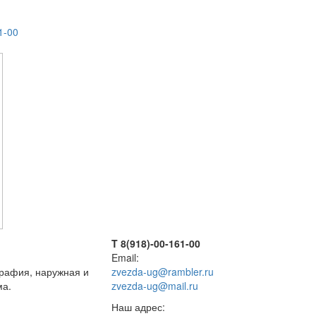
1-00
T 8(918)-00-161-00
Email:
графия, наружная и
zvezda-ug@rambler.ru
ма.
zvezda-ug@mail.ru
Наш адрес: