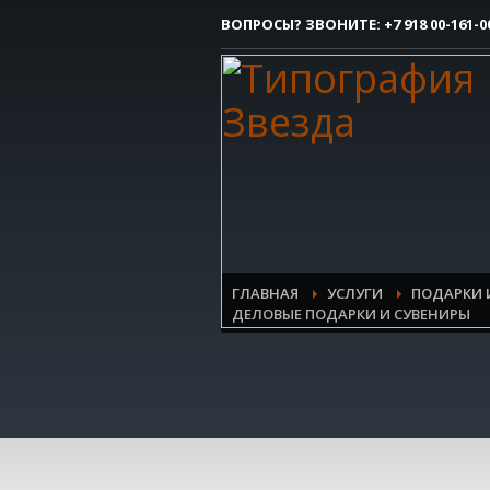
ВОПРОСЫ? ЗВОНИТЕ:
+7 918 00-161-0
Как сделать заказ
1
Вы делаете заявку.
Все очень просто, но если возникли 
контактым номерам.
ГЛАВНАЯ
УСЛУГИ
ПОДАРКИ 
ДЕЛОВЫЕ ПОДАРКИ И СУВЕНИРЫ