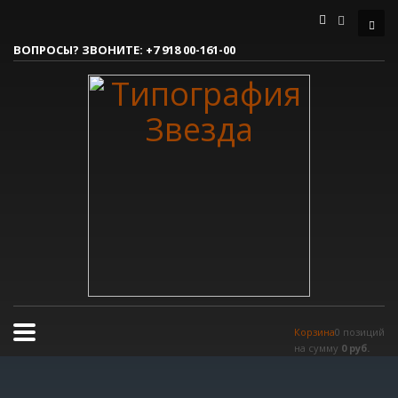
Как сделать заказ
ВОПРОСЫ? ЗВОНИТЕ:
+7 918 00-161-00
1
Вы делаете заявку.
2
Согласовываем макет.
3
Получаете готовый заказ!
Все очень просто, но если возникли вопросы, пишите нам на
tereshnko-pavel@yandex.ru
или звоните по контактым номерам.
РЕЖИМ РАБОТЫ
Пн.-Пт. 9:00 - 18:00
Сб.-Вс. мы отдыхаем!
Корзина
0 позиций
на сумму
0 руб.