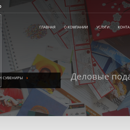
0
2
3
Согласовываем макет.
Получаете готовый
ГЛАВНАЯ
О КОМПАНИИ
УСЛУГИ
КОНТА
заказ!
вопросы, пишите нам на
tereshnko-pavel@yandex.ru
или звоните по
Деловые под
И СУВЕНИРЫ