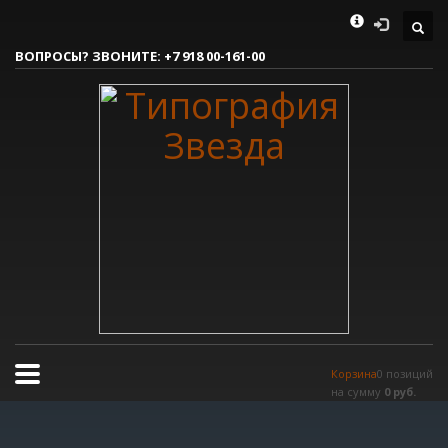
Как сделать заказ
ВОПРОСЫ? ЗВОНИТЕ:
+7 918 00-161-00
1
Вы делаете заявку.
2
Согласовываем макет.
3
Получаете готовый заказ!
Все очень просто, но если возникли вопросы, пишите нам на
tereshnko-pavel@yandex.ru
или звоните по контактым номерам.
РЕЖИМ РАБОТЫ
Пн.-Пт. 9:00 - 18:00
Сб.-Вс. мы отдыхаем!
Корзина
0 позиций
на сумму
0 руб.