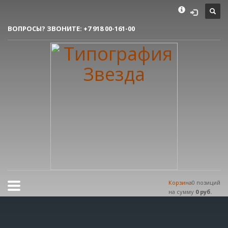
Как сделать заказ
ВОПРОСЫ? ЗВОНИТЕ:
+7 918 00-161-00
1
Вы делаете заявку.
2
Согласовываем макет.
3
Получаете готовый заказ!
Все очень просто, но если возникли вопросы, пишите нам на
tereshnko-pavel@yandex.ru
или звоните по контактым номерам.
РЕЖИМ РАБОТЫ
Пн.-Пт. 9:00 - 18:00
Сб.-Вс. мы отдыхаем!
Корзина
0 позиций
на сумму
0 руб.