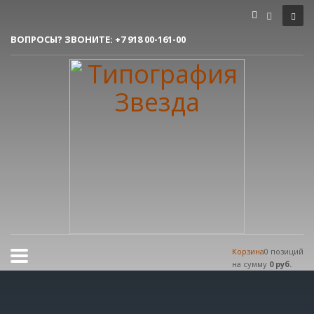
Как сделать заказ
ВОПРОСЫ? ЗВОНИТЕ:
+7 918 00-161-00
1
Вы делаете заявку.
2
Согласовываем макет.
3
Получаете готовый заказ!
Все очень просто, но если возникли вопросы, пишите нам на
tereshnko-pavel@yandex.ru
или звоните по контактым номерам.
РЕЖИМ РАБОТЫ
Пн.-Пт. 9:00 - 18:00
Сб.-Вс. мы отдыхаем!
Корзина
0 позиций
на сумму
0 руб.