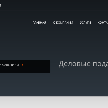
0
2
3
Согласовываем макет.
Получаете готовый
ГЛАВНАЯ
О КОМПАНИИ
УСЛУГИ
КОНТА
заказ!
вопросы, пишите нам на
tereshnko-pavel@yandex.ru
или звоните по
Деловые под
И СУВЕНИРЫ