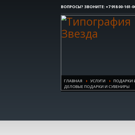
ВОПРОСЫ? ЗВОНИТЕ:
+7 918 00-161-0
Как сделать заказ
1
Вы делаете заявку.
Все очень просто, но если возникли 
контактым номерам.
ГЛАВНАЯ
УСЛУГИ
ПОДАРКИ 
ДЕЛОВЫЕ ПОДАРКИ И СУВЕНИРЫ