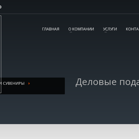
0
2
3
Согласовываем макет.
Получаете готовый
ГЛАВНАЯ
О КОМПАНИИ
УСЛУГИ
КОНТА
заказ!
вопросы, пишите нам на
tereshnko-pavel@yandex.ru
или звоните по
Деловые под
И СУВЕНИРЫ