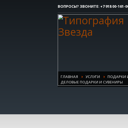
ВОПРОСЫ? ЗВОНИТЕ:
+7 918 00-161-0
Как сделать заказ
1
Вы делаете заявку.
Все очень просто, но если возникли 
контактым номерам.
ГЛАВНАЯ
УСЛУГИ
ПОДАРКИ 
ДЕЛОВЫЕ ПОДАРКИ И СУВЕНИРЫ