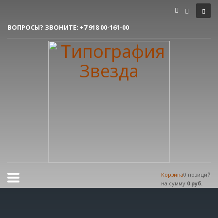
Как сделать заказ
ВОПРОСЫ? ЗВОНИТЕ:
+7 918 00-161-00
1
Вы делаете заявку.
2
Согласовываем макет.
3
Получаете готовый заказ!
Все очень просто, но если возникли вопросы, пишите нам на
tereshnko-pavel@yandex.ru
или звоните по контактым номерам.
РЕЖИМ РАБОТЫ
Пн.-Пт. 9:00 - 18:00
Сб.-Вс. мы отдыхаем!
Корзина
0 позиций
на сумму
0 руб.