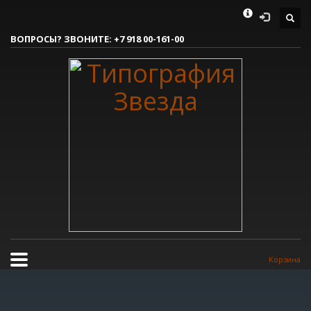
Как сделать заказ
ВОПРОСЫ? ЗВОНИТЕ:
+7 918 00-161-00
1
Вы делаете заявку.
2
Согласовываем макет.
3
Получаете готовый заказ!
Все очень просто, но если возникли вопросы, пишите нам на
tereshnko-pavel@yandex.ru
или звоните по контактым номерам.
РЕЖИМ РАБОТЫ
Пн.-Пт. 9:00 - 18:00
Сб.-Вс. мы отдыхаем!
Корзина