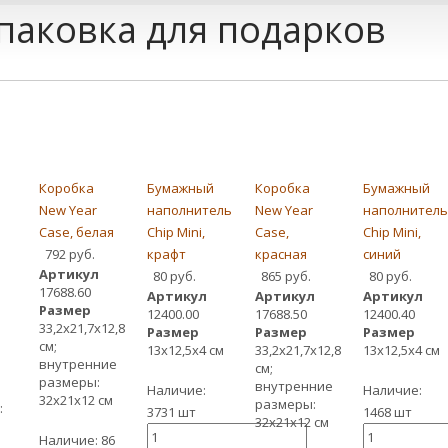
паковка для подарков
Коробка
Бумажный
Коробка
Бумажный
New Year
наполнитель
New Year
наполнител
Case, белая
Chip Mini,
Case,
Chip Mini,
792 руб.
крафт
красная
синий
Артикул
80 руб.
865 руб.
80 руб.
17688.60
Артикул
Артикул
Артикул
Размер
12400.00
17688.50
12400.40
33,2х21,7х12,8
Размер
Размер
Размер
см;
13x12,5x4 см
33,2х21,7х12,8
13x12,5x4 см
внутренние
см;
размеры:
внутренние
Наличие:
Наличие:
32х21х12 см
размеры:
:
3731 шт
1468 шт
32х21х12 см
Наличие:
86