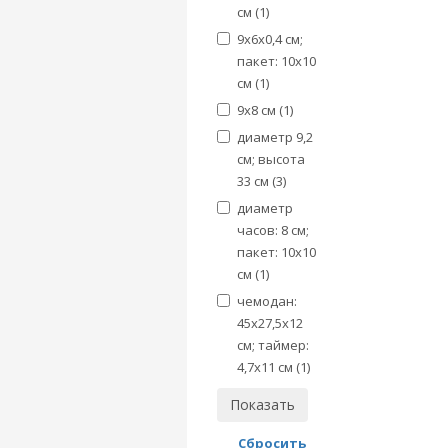
см (
1
)
9х6х0,4 см;
пакет: 10х10
см (
1
)
9х8 см (
1
)
диаметр 9,2
см; высота
33 см (
3
)
диаметр
часов: 8 см;
пакет: 10х10
см (
1
)
чемодан:
45х27,5х12
см; таймер:
4,7х11 см (
1
)