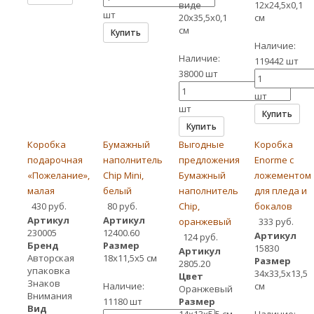
виде
12х24,5х0,1
шт
20х35,5х0,1
см
см
Купить
Наличие:
Наличие:
119442 шт
38000 шт
шт
шт
Купить
Купить
Коробка
Бумажный
Выгодные
Коробка
подарочная
наполнитель
предложения
Enorme с
«Пожелание»,
Chip Mini,
Бумажный
ложементом
малая
белый
наполнитель
для пледа и
430 руб.
80 руб.
Chip,
бокалов
Артикул
Артикул
оранжевый
333 руб.
230005
12400.60
Артикул
124 руб.
Бренд
Размер
15830
Артикул
Авторская
18x11,5x5 см
Размер
2805.20
упаковка
34х33,5х13,5
Цвет
Знаков
Наличие:
см
Оранжевый
Внимания
11180 шт
Размер
Вид