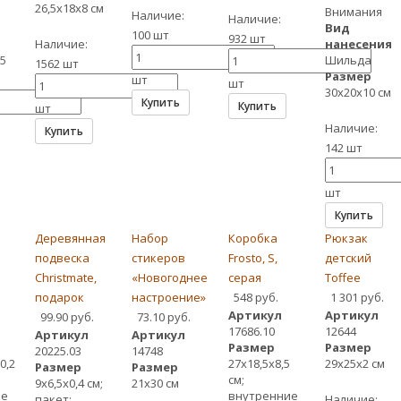
26,5х18х8 см
Внимания
Наличие:
Наличие:
Вид
100 шт
932 шт
Наличие:
нанесения
5
Шильда
1562 шт
Размер
шт
шт
30х20х10 см
Купить
Купить
шт
Наличие:
Купить
142 шт
шт
Купить
Деревянная
Набор
Коробка
Рюкзак
подвеска
стикеров
Frosto, S,
детский
Christmate,
«Новогоднее
серая
Toffee
подарок
настроение»
548 руб.
1 301 руб.
Артикул
Артикул
99.90 руб.
73.10 руб.
17686.10
12644
Артикул
Артикул
Размер
Размер
20225.03
14748
0,2
27х18,5х8,5
29х25х2 см
Размер
Размер
см;
9х6,5х0,4 см;
21х30 см
ие
внутренние
пакет:
Наличие: