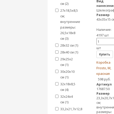
Вид
см (
2
)
нанесени
Шелкогра
27х18,5х8,5
Размер
см;
43х35х15 с
внутренние
размеры:
Наличие:
26,5х18х8
4197 шт
см (
3
)
28х32 см (
1
)
шт
28х40 см (
1
)
Купить
29х25х2
Коробка
см (
1
)
Frosto, M,
30х20х10
красная
см (
1
)
598 руб.
32х18х8,5
Артикул
17687.50
см (
4
)
Размер
32х24х4
23,3х20,7х1
см (
1
)
см;
внутренн
33,2х21,7х12,8
размеры: