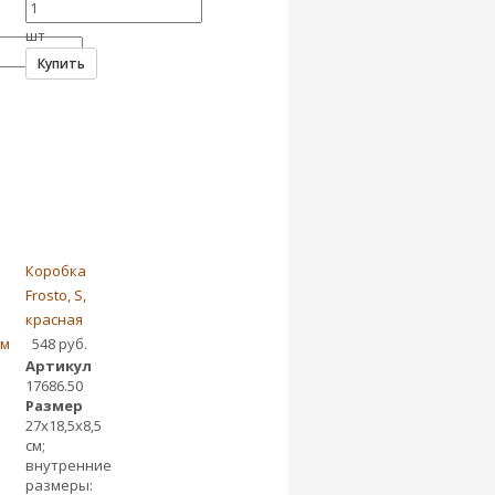
шт
Купить
Коробка
Frosto, S,
красная
ем
548 руб.
Артикул
17686.50
Размер
27х18,5х8,5
см;
внутренние
размеры: