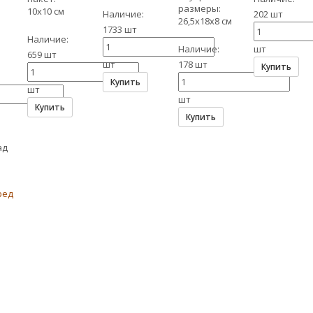
размеры:
10х10 см
Наличие:
202 шт
26,5х18х8 см
1733 шт
Наличие:
Наличие:
шт
659 шт
шт
178 шт
Купить
Купить
шт
шт
Купить
Купить
ад
ред