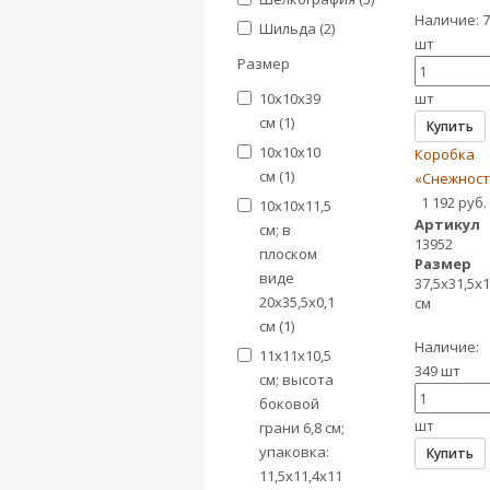
Наличие:
7
Шильда (
2
)
шт
Размер
10x10x39
шт
см (
1
)
Купить
10х10х10
Коробка
см (
1
)
«Снежност
1 192 руб.
10х10х11,5
Артикул
см; в
13952
плоском
Размер
виде
37,5х31,5х
20х35,5х0,1
см
см (
1
)
Наличие:
11х11х10,5
349 шт
см; высота
боковой
шт
грани 6,8 см;
упаковка:
Купить
11,5х11,4х11