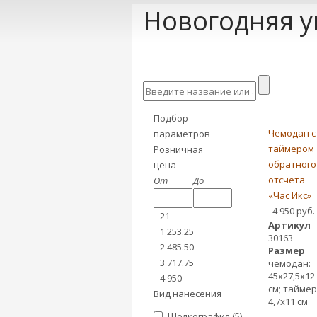
Новогодняя у
Подбор
Чемодан с
параметров
таймером
Розничная
обратного
цена
отсчета
От
До
«Час Икс»
4 950 руб.
21
Артикул
1 253.25
30163
2 485.50
Размер
3 717.75
чемодан:
45х27,5х12
4 950
см; таймер
Вид нанесения
4,7х11 см
Шелкография (
5
)