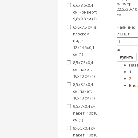
размеры:
6,6х8,6х0,4
22,5х20х10
см; конверт:
см
9,8х9,8 см (
1
)
6х6х7,5 см; в
Наличие:
плоском
713 шт
виде
12х24,5х0,1
шт
см (
1
)
Купить
8,5х7,5х0,4
Наз
см; пакет:
1
10х10 см (
1
)
2
8,5х8,5х0,4
Впе
см; пакет:
10х10 см (
1
)
9,5х7х0,4 см;
пакет: 10х10
см (
1
)
9х6,5х0,4 см;
пакет: 10х10