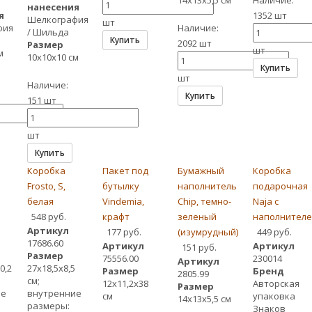
14х13х5,5 см
Наличие:
нанесения
я
1352 шт
Шелкография
шт
фия
Наличие:
/ Шильда
Купить
2092 шт
Размер
шт
м
10х10х10 см
Купить
шт
Наличие:
Купить
151 шт
шт
Купить
Коробка
Пакет под
Бумажный
Коробка
Frosto, S,
бутылку
наполнитель
подарочная
белая
Vindemia,
Chip, темно-
Naja с
548 руб.
крафт
зеленый
наполнител
Артикул
177 руб.
(изумрудный)
449 руб.
17686.60
Артикул
Артикул
151 руб.
Размер
75556.00
230014
Артикул
0,2
27х18,5х8,5
Размер
Бренд
2805.99
см;
12х11,2х38
Авторская
Размер
ие
внутренние
см
упаковка
14х13х5,5 см
размеры:
Знаков