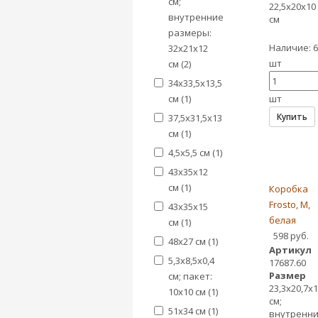
см;
22,5х20х10
внутренние
см
размеры:
Наличие:
6
32х21х12
шт
см (
2
)
34х33,5х13,5
см (
1
)
шт
Купить
37,5х31,5х13
см (
1
)
4,5х5,5 см (
1
)
43х35х12
см (
1
)
Коробка
Frosto, M,
43х35х15
белая
см (
1
)
598 руб.
48х27 см (
1
)
Артикул
5,3х8,5х0,4
17687.60
Размер
см; пакет:
23,3х20,7х1
10х10 см (
1
)
см;
51х34 см (
1
)
внутренн