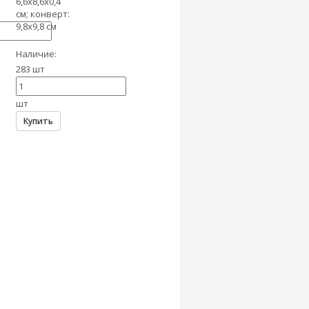
6,6х8,6х0,4
см; конверт:
9,8х9,8 см
Наличие:
283 шт
шт
Купить