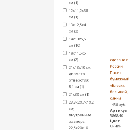
см (
1
)
12х11,2х38
см (
1
)
13x12,5x4
см (
2
)
14х13х5,5
см (
10
)
18x11,5x5
см (
2
)
сделано в
России
21х13х10 см;
Пакет
диаметр
бумажный
отверстия:
«Блеск»,
8,1 см (
1
)
большой,
21х30 см (
1
)
синий
23,3х20,7х10,2
436 руб.
см;
Артикул
внутренние
5868.40
Цвет
размеры:
Синий
22,5х20х10