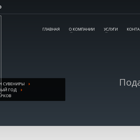
0
2
3
Согласовываем макет.
Получаете готовый
ГЛАВНАЯ
О КОМПАНИИ
УСЛУГИ
КОНТА
заказ!
вопросы, пишите нам на
tereshnko-pavel@yandex.ru
или звоните по
Под
И СУВЕНИРЫ
ВЫЙ ГОД
АРКОВ