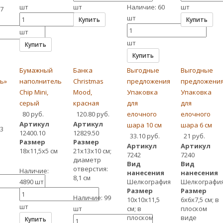
шт
шт
Наличие:
60
шт
7
шт
Купить
Купить
шт
шт
Купить
Купить
Бумажный
Банка
Выгодные
Выгодные
ь»
наполнитель
Christmas
предложения
предложени
Chip Mini,
Mood,
Упаковка
Упаковка
серый
красная
для
для
80 руб.
120.80 руб.
елочного
елочного
Артикул
Артикул
шара 10 см
шара 6 см
13
12400.10
12829.50
33.10 руб.
21 руб.
Размер
Размер
Артикул
Артикул
18x11,5x5 см
21х13х10 см;
7242
7240
диаметр
Вид
Вид
отверстия:
Наличие:
нанесения
нанесения
8,1 см
4890 шт
Шелкография
Шелкографи
Размер
Размер
Наличие:
99
10х10х11,5
6х6х7,5 см; в
шт
шт
см; в
плоском
плоском
виде
Купить