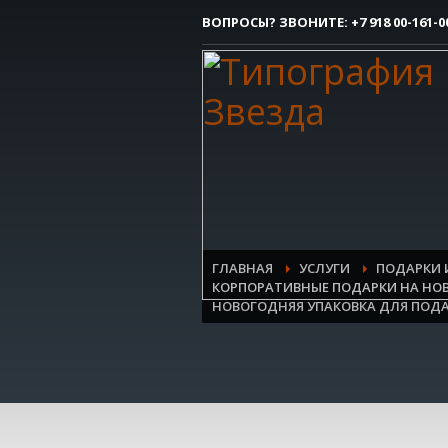
ВОПРОСЫ? ЗВОНИТЕ:
+7 918 00-161-0
Как сделать заказ
1
Вы делаете заявку.
Все очень просто, но если возникли 
контактым номерам.
ГЛАВНАЯ
УСЛУГИ
ПОДАРКИ 
КОРПОРАТИВНЫЕ ПОДАРКИ НА НО
НОВОГОДНЯЯ УПАКОВКА ДЛЯ ПОД